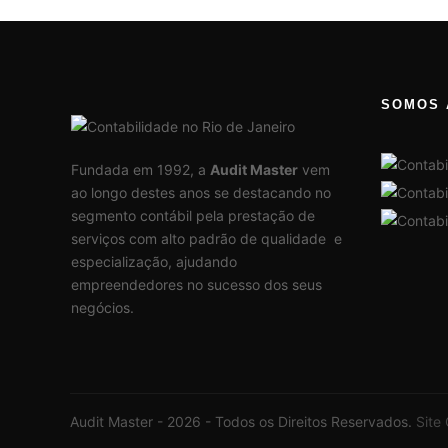
SOMOS 
Fundada em 1992, a
Audit Master
vem
ao longo destes anos se destacando no
segmento contábil pela prestação de
serviços com alto padrão de qualidade e
especialização, ajudando
empreendedores no sucesso dos seus
negócios.
Audit Master - 2026 - Todos os Direitos Reservados.
Site