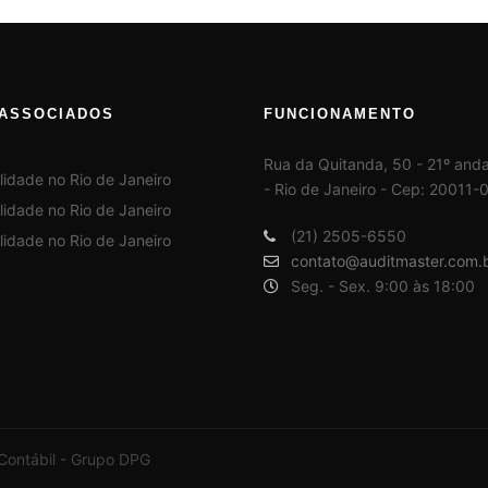
ASSOCIADOS
FUNCIONAMENTO
Rua da Quitanda, 50 - 21º anda
- Rio de Janeiro - Cep: 20011-
(21) 2505-6550
contato@auditmaster.com.
Seg. - Sex. 9:00 às 18:00
 Contábil - Grupo DPG