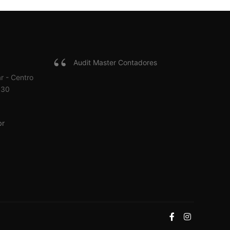
Audit Master Contadores
r - Centro
030
br