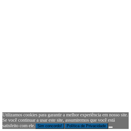
Utilizamos cookies para garantir a melhor experiência em nosso site.
Se você continuar a usar este site, assumiremos que você está
satisfeito com ele.
Sim concordo!
Política de Privacidade