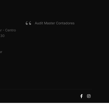
Audit Master Contadores
r - Centro
030
br