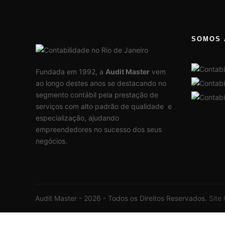
SOMOS 
Fundada em 1992, a
Audit Master
vem
ao longo destes anos se destacando no
segmento contábil pela prestação de
serviços com alto padrão de qualidade e
especialização, ajudando
empreendedores no sucesso dos seus
negócios.
Audit Master - 2026 - Todos os Direitos Reservados.
Site