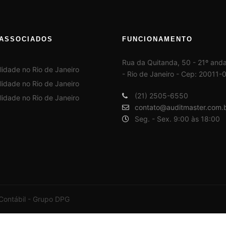
ASSOCIADOS
FUNCIONAMENTO
Rua da Quitanda, 50 - 21º anda
- Rio de Janeiro - Cep: 20011-
(21) 2505-6550
contato@auditmaster.com.
Seg. - Sex. 9:00 às 18:00
 Contábil - Grupo DPG