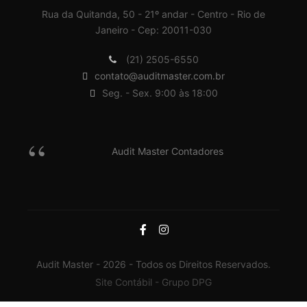
Rua da Quitanda, 50 - 21º andar - Centro - Rio de
Janeiro - Cep: 20011-030
(21) 2505-6550
contato@auditmaster.com.br
Seg. - Sex. 9:00 às 18:00
Audit Master Contadores
Audit Master - 2026 - Todos os Direitos Reservados.
Site Contábil - Grupo DPG