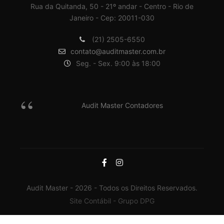
Rua da Quitanda, 50 - 21º andar - Centro - Rio de
Janeiro - Cep: 20011-030
(21) 2505-6550
contato@auditmaster.com.br
Seg. - Sex. 9:00 às 18:00
Audit Master Contadores
Audit Master - 2026 - Todos os Direitos Reservados.
Site Contábil - Grupo DPG