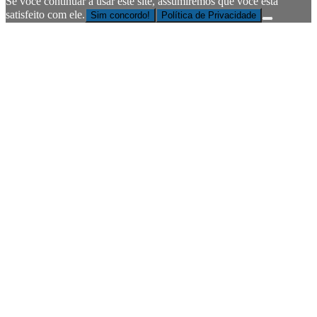
Se você continuar a usar este site, assumiremos que você está
satisfeito com ele.
Sim concordo!
Política de Privacidade