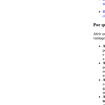
s
R
c
Por q
Abrir u
vantage
A
p
e
a
A
p
e
t
A
o
g
a
A
t