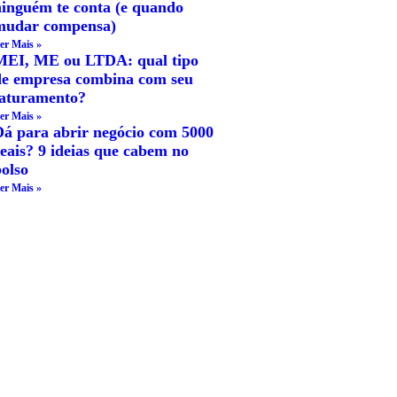
ninguém te conta (e quando
mudar compensa)
er Mais »
MEI, ME ou LTDA: qual tipo
de empresa combina com seu
faturamento?
er Mais »
Dá para abrir negócio com 5000
eais? 9 ideias que cabem no
olso
er Mais »