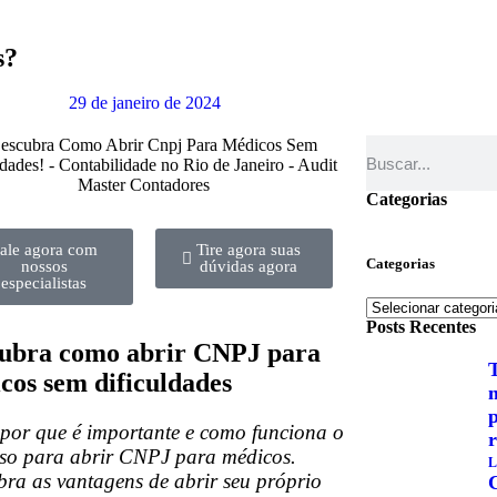
s?
29 de janeiro de 2024
Categorias
ale agora com
Tire agora suas
Categorias
nossos
dúvidas agora
especialistas
Posts Recentes
ubra como abrir CNPJ para
T
cos sem dificuldades
m
por que é importante e como funciona o
r
sso para abrir CNPJ para médicos.
L
ra as vantagens de abrir seu próprio