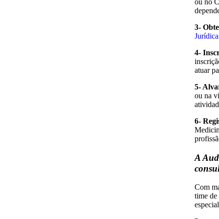
ou no C
depende
3- Obt
Jurídic
4- Insc
inscriç
atuar pa
5- Alv
ou na vi
ativida
6- Reg
Medicin
profiss
A Audi
consul
Com ma
time de
especial