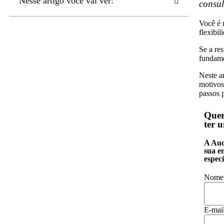
Nesse artigo você vai ver:
consul
Você é 
flexibil
Se a re
fundame
Neste a
motivos 
passos 
Quer
ter 
A Aud
sua e
especi
Nome
E-mai