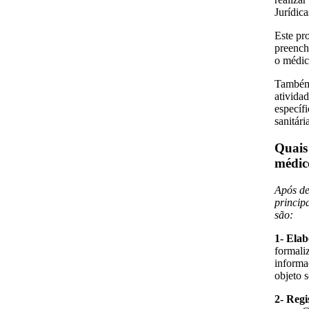
Jurídic
Este pro
preench
o médic
Também 
atividad
específ
sanitári
Quais
médic
Após de
princip
são:
1- Elab
formali
informa
objeto 
2- Regi