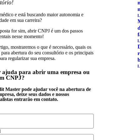
tório!
médico e está buscando maior autonomia e
L
idade em sua carreira?
sposta for sim, abrir CNPJ é um dos passos
ntais nesse momento!
L
rtigo, mostraremos o que é necessário, quais os
para abertura do seu consultório e os principais
r
para regularizar sua empresa.
b
L
 ajuda para abrir uma empresa ou
um CNPJ?
it Master pode ajudar você na abertura de
mpresa, deixe seus dados e nossos
alistas entrarão em contato.
l