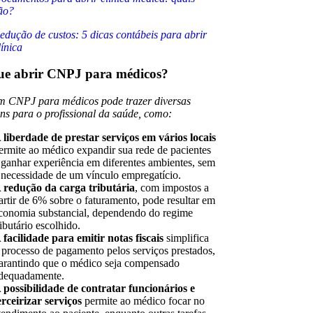
ão?
edução de custos: 5 dicas contábeis para abrir
línica
ue abrir CNPJ para médicos?
m CNPJ para médicos pode trazer diversas
ns para o profissional da saúde, como:
 liberdade de prestar serviços em vários locais
ermite ao médico expandir sua rede de pacientes
 ganhar experiência em diferentes ambientes, sem
 necessidade de um vínculo empregatício.
 redução da carga tributária
, com impostos a
artir de 6% sobre o faturamento, pode resultar em
conomia substancial, dependendo do regime
ributário escolhido.
 facilidade para emitir notas fiscais
simplifica
 processo de pagamento pelos serviços prestados,
arantindo que o médico seja compensado
dequadamente.
 possibilidade de contratar funcionários e
erceirizar serviços
permite ao médico focar no