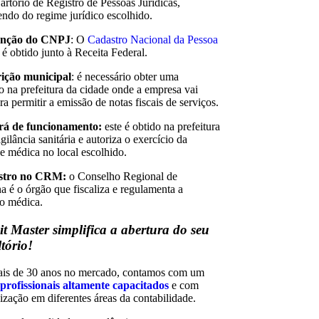
artório de Registro de Pessoas Jurídicas,
ndo do regime jurídico escolhido.
enção do CNPJ
: O
Cadastro Nacional da Pessoa
a
é obtido junto à Receita Federal.
rição municipal
: é necessário obter uma
ão na prefeitura da cidade onde a empresa vai
ra permitir a emissão de notas fiscais de serviços.
ará de funcionamento:
este é obtido na prefeitura
gilância sanitária e autoriza o exercício da
de médica no local escolhido.
istro no CRM:
o Conselho Regional de
a é o órgão que fiscaliza e regulamenta a
ão médica.
t Master simplifica a abertura do seu
tório!
is de 30 anos no mercado, contamos com um
profissionais altamente capacitados
e com
ização em diferentes áreas da contabilidade.