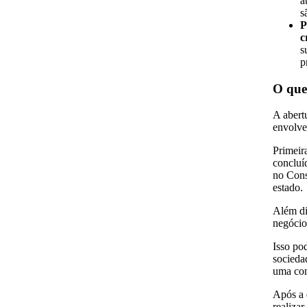
a
s
P
c
s
p
O que
A abert
envolve 
Primeir
concluí
no Cons
estado.
Além dis
negóci
Isso po
socieda
uma com
Após a d
realiza