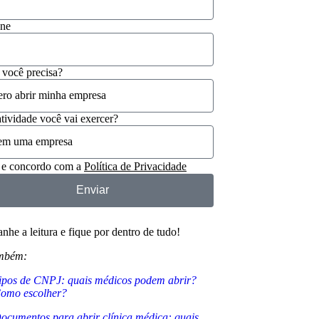
one
 você precisa?
tividade você vai exercer?
 e concordo com a
Política de Privacidade
Enviar
he a leitura e fique por dentro de tudo!
ambém:
ipos de CNPJ: quais médicos podem abrir?
omo escolher?
ocumentos para abrir clínica médica: quais