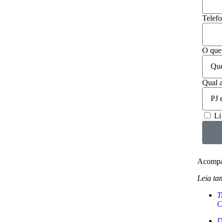
Telef
O que
Qual a
Li
Acompan
Leia t
T
C
D