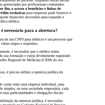
tendimento ao paciente, enquanto outras tarefas
ão gerenciadas por profissionais contratados.
or fim, o acesso a benefícios e linhas de
rédito exclusivas
para empresas pode fornecer o
uporte financeiro necessário para expandir a
rática médica.
 é necessário para a abertura?
ura de um CNPJ para médicos é um processo que
várias etapas e requisitos.
amente, é necessário que o médico tenha
do sua formação e esteja devidamente registrado
elho Regional de Medicina (CRM) do seu
so, é preciso definir a natureza jurídica do
o.
de variar entre uma empresa individual, uma
de simples, ou uma sociedade empresária, cada
 suas particularidades e obrigações fiscais.
efinição da natureza jurídica, é necessário
r a inscrição no Cadastro Nacional de Pessoas