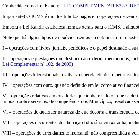
Conhecida como Lei Kandir, a
LEI COMPLEMENTAR Nº 87, DE 
Importante! O ICMS é um dos tributos pagos em operações de venda e
Embora a Lei Kandir estabeleça normas gerais para o ICMS, a alíquota
Note que há alguns tipos de negócios isentos da cobrança do imposto I
I – operações com livros, jornais, periódicos e o papel destinado a su
II – operações e prestações que destinem ao exterior mercadorias, i
Lei Complementar nº 102, de 2000)
III – operações interestaduais relativas a energia elétrica e petróleo,
IV – operações com ouro, quando definido em lei como ativo financei
V – operações relativas a mercadorias que tenham sido ou que se desti
imposto sobre serviços, de competência dos Municípios, ressalvadas a
VI – operações de qualquer natureza de que decorra a transferência de
VII – operações decorrentes de alienação fiduciária em garantia, inc
VIII – operações de arrendamento mercantil, não compreendida a ven