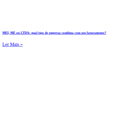
MEI, ME ou LTDA: qual tipo de empresa combina com seu faturamento?
Ler Mais »