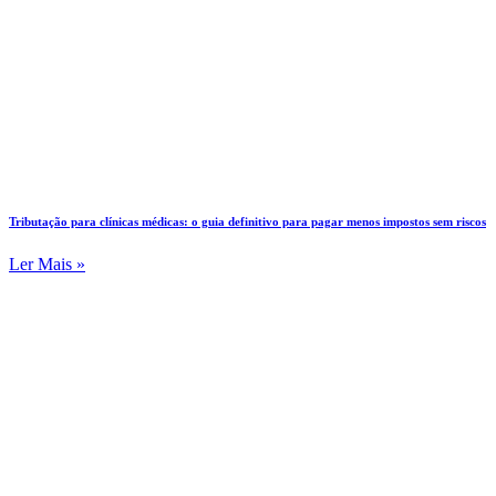
Tributação para clínicas médicas: o guia definitivo para pagar menos impostos sem riscos
Ler Mais »