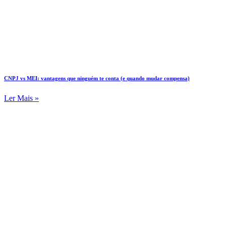
CNPJ vs MEI: vantagens que ninguém te conta (e quando mudar compensa)
Ler Mais »