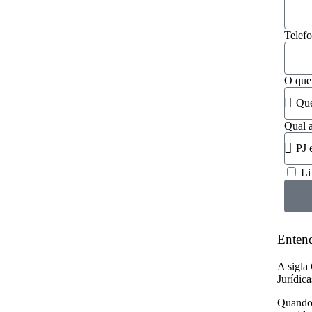
Telef
O que
Qual a
Li
Enten
A sigla
Jurídica
Quando 