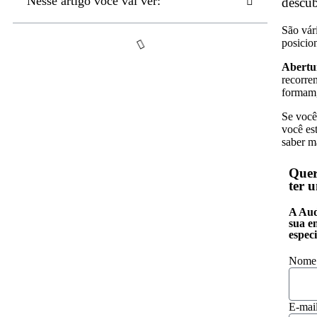
Nesse artigo você vai ver:
descub
São vár
posicio
Abertu
recorren
formam,
Se você
você es
saber m
Quer
ter 
A Aud
sua e
especi
Nome
E-mai