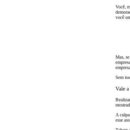
Você, m
demorad
você um
Mas, se
empresa
empresa
Sem iss
Vale a
Realiza
mostrad
A culpa
esse ass
Talvez a