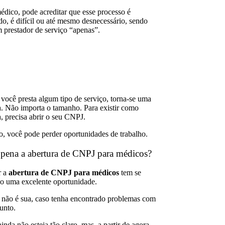
édico, pode acreditar que esse processo é
o, é difícil ou até mesmo desnecessário, sendo
 prestador de serviço “apenas”.
 você presta algum tipo de serviço, torna-se uma
. Não importa o tamanho. Para existir como
, precisa abrir o seu CNPJ.
o, você pode perder oportunidades de trabalho.
 pena a abertura de CNPJ para médicos?
r a
abertura de CNPJ para médicos
tem se
o uma excelente oportunidade.
 não é sua, caso tenha encontrado problemas com
unto.
inda não esteja tão claro, mas, a partir de agora,