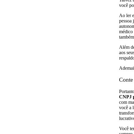
você po
Ao ler 
pessoa 
autonom
médico 
também
Além de 
aos seus
respald
Ademais
Conte
Portant
CNPJ p
com mai
você a 
transfo
lucrativ
Você te
sempre 