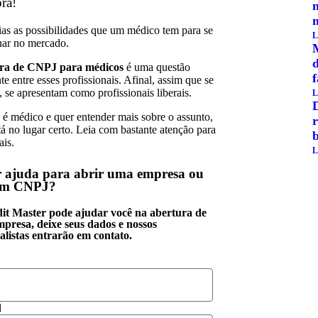
ra!
ias as possibilidades que um médico tem para se
L
nar no mercado.
ra de CNPJ para médicos
é uma questão
te entre esses profissionais. Afinal, assim que se
 se apresentam como profissionais liberais.
L
 é médico e quer entender mais sobre o assunto,
r
tá no lugar certo. Leia com bastante atenção para
b
ais.
L
 ajuda para abrir uma empresa ou
um CNPJ?
it Master pode ajudar você na abertura de
mpresa, deixe seus dados e nossos
alistas entrarão em contato.
l