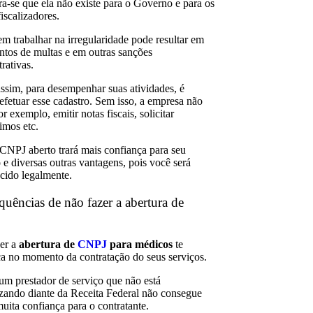
ra-se que ela não existe para o Governo e para os
iscalizadores.
 em trabalhar na irregularidade pode resultar em
tos de multas e em outras sanções
rativas.
ssim, para desempenhar suas atividades, é
 efetuar esse cadastro. Sem isso, a empresa não
r exemplo, emitir notas fiscais, solicitar
imos etc.
CNPJ aberto trará mais confiança para seu
 e diversas outras vantagens, pois você será
cido legalmente.
uências de não fazer a abertura de
er a
abertura de
CNPJ
para médicos
te
ca no momento da contratação do seus serviços.
 um prestador de serviço que não está
izando diante da Receita Federal não consegue
muita confiança para o contratante.