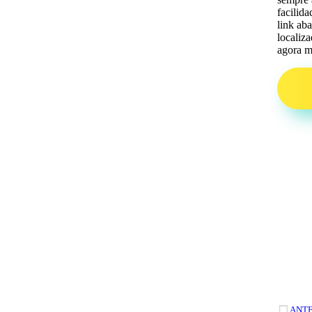
facilid
link ab
localiz
agora 
ANT