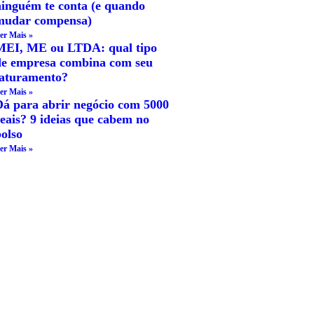
ninguém te conta (e quando
mudar compensa)
er Mais »
MEI, ME ou LTDA: qual tipo
de empresa combina com seu
faturamento?
er Mais »
Dá para abrir negócio com 5000
eais? 9 ideias que cabem no
olso
er Mais »