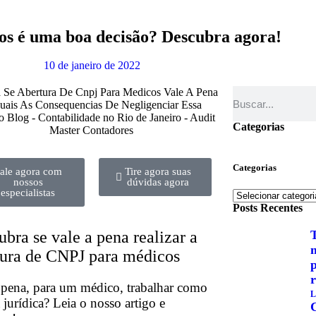
os é uma boa decisão? Descubra agora!
10 de janeiro de 2022
Categorias
Categorias
ale agora com
Tire agora suas
nossos
dúvidas agora
especialistas
Posts Recentes
bra se vale a pena realizar a
T
m
tura de CNPJ para médicos
r
 pena, para um médico, trabalhar como
L
 jurídica? Leia o nosso artigo e