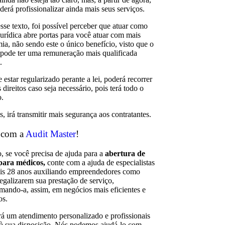
derá profissionalizar ainda mais seus serviços.
esse texto, foi possível perceber que atuar como
jurídica abre portas para você atuar com mais
ia, não sendo este o único benefício, visto que o
pode ter uma remuneração mais qualificada
.
estar regularizado perante a lei, poderá recorrer
 direitos caso seja necessário, pois terá todo o
o.
, irá transmitir mais segurança aos contratantes.
 com a
Audit Master
!
o, se você precisa de ajuda para a
abertura de
ara médicos,
conte com a ajuda de especialistas
s 28 anos auxiliando empreendedores como
legalizarem sua prestação de serviço,
rmando-a, assim, em negócios mais eficientes e
os.
rá um atendimento personalizado e profissionais
à sua disposição. Nós podemos ajudá-lo com