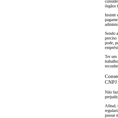
conside
órgãos f
Insistir
pagamen
administ
Sendo a
preciso
pode, po
emprést
Ter um 
trabalho
reconhe
Conseq
CNPJ
Não faz
prejudi
Afinal,
regular
passar 