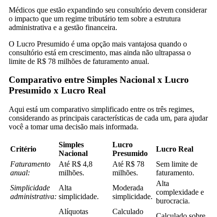
Médicos que estão expandindo seu consultório devem considerar
o impacto que um regime tributário tem sobre a estrutura
administrativa e a gestão financeira.
O Lucro Presumido é uma opção mais vantajosa quando o
consultório está em crescimento, mas ainda não ultrapassa o
limite de R$ 78 milhões de faturamento anual.
Comparativo entre Simples Nacional x Lucro
Presumido x Lucro Real
Aqui está um comparativo simplificado entre os três regimes,
considerando as principais características de cada um, para ajudar
você a tomar uma decisão mais informada.
Simples
Lucro
Critério
Lucro Real
Nacional
Presumido
Faturamento
Até R$ 4,8
Até R$ 78
Sem limite de
anual:
milhões.
milhões.
faturamento.
Alta
Simplicidade
Alta
Moderada
complexidade e
administrativa:
simplicidade.
simplicidade.
burocracia.
Alíquotas
Calculado
Calculado sobre