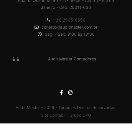
Rua da Quitanda, 50 - 21º andar - Centro - Rio de
Janeiro - Cep: 20011-030
(21) 2505-6550
contato@auditmaster.com.br
Seg. - Sex. 9:00 às 18:00
Audit Master Contadores
Audit Master - 2026 - Todos os Direitos Reservados.
Site Contábil - Grupo DPG