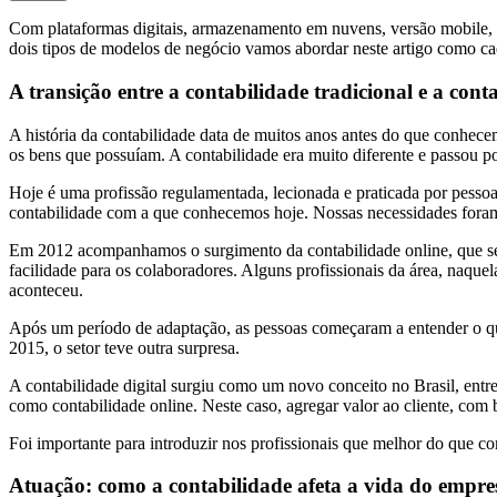
Com plataformas digitais, armazenamento em nuvens, versão mobile, en
dois tipos de modelos de negócio vamos abordar neste artigo como ca
A transição entre a contabilidade tradicional e a conta
A história da contabilidade data de muitos anos antes do que conhecemo
os bens que possuíam. A contabilidade era muito diferente e passou po
Hoje é uma profissão regulamentada, lecionada e praticada por pessoa
contabilidade com a que conhecemos hoje. Nossas necessidades foram a
Em 2012 acompanhamos o surgimento da contabilidade online, que se b
facilidade para os colaboradores. Alguns profissionais da área, naque
aconteceu.
Após um período de adaptação, as pessoas começaram a entender o qua
2015, o setor teve outra surpresa.
A contabilidade digital surgiu como um novo conceito no Brasil, entre
como contabilidade online. Neste caso, agregar valor ao cliente, com b
Foi importante para introduzir nos profissionais que melhor do que com
Atuação: como a contabilidade afeta a vida do empre