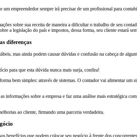
um empreendedor sempre irá precisar de um profissional para contabili
es sobre sua receita de maneira a dificultar o trabalho de seu contador
sobre a legislação do país e impostos, dessa forma, seu cliente estará se
as diferenças
ntábeis, mas ainda podem causar dúvidas e confusão na cabeça de alguma
ócio para que esta dúvida nunca mais surja, confira!
 forma bem simples: através de sistemas. O contador vai alimentar um s
as informações sobre a empresa e faz uma análise mais estratégica com 
elhorias ao cliente, firmando uma parceria verdadeira.
egócio
sos benefícios que podem colocar seu negócio à frente dos concorrente