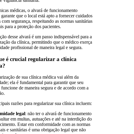
e vigilância sanitária.
ínicas médicas, o alvará de funcionamento
garante que o local está apto a fornecer cuidados
 com segurança, respeitando as normas sanitárias
is para a proteção dos pacientes.
ção desse alvará é um passo indispensável para a
ização da clínica, permitindo que o médico exerça
idade profissional de maneira legal e segura.
e é crucial regularizar a clínica
a?
arização de sua clínica médica vai além da
dade; ela é fundamental para garantir que seu
 funcione de maneira segura e de acordo com a
ão.
ipais razões para regularizar sua clínica incluem:
midade legal
: não ter o alvará de funcionamento
sultar em multas, autuações e até na interdição do
ecimento. Estar em conformidade com as normas
ais e sanitárias é uma obrigação legal que não