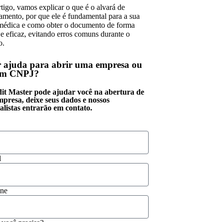
rtigo, vamos explicar o que é o alvará de
amento, por que ele é fundamental para a sua
 médica e como obter o documento de forma
 e eficaz, evitando erros comuns durante o
o.
 ajuda para abrir uma empresa ou
um CNPJ?
it Master pode ajudar você na abertura de
mpresa, deixe seus dados e nossos
alistas entrarão em contato.
l
one