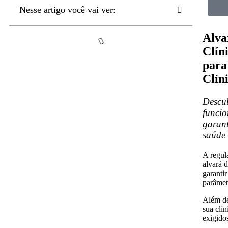
Nesse artigo você vai ver:
Alva
Clín
para
Clín
Descu
funcio
garant
saúde 
A regul
alvará 
garantir
parâmetr
Além de
sua clí
exigido