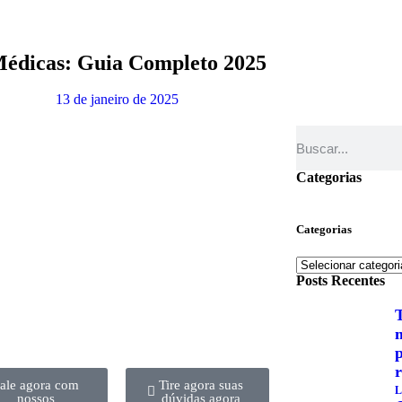
Médicas: Guia Completo 2025
13 de janeiro de 2025
Categorias
Categorias
Posts Recentes
T
m
r
ale agora com
Tire agora suas
L
nossos
dúvidas agora