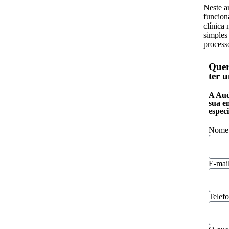
Neste a
funcion
clínica
simples
process
Quer
ter 
A Aud
sua e
especi
Nome
E-mai
Telef