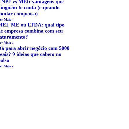
CNPJ vs MEI: vantagens que
ninguém te conta (e quando
mudar compensa)
er Mais »
MEI, ME ou LTDA: qual tipo
de empresa combina com seu
faturamento?
er Mais »
Dá para abrir negócio com 5000
eais? 9 ideias que cabem no
olso
er Mais »