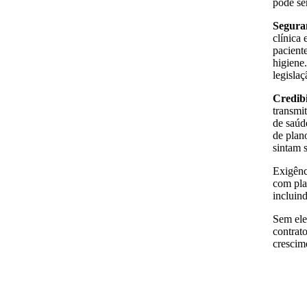
pode se
Segura
clínica
pacient
higiene
legisla
Credibi
transmi
de saúd
de plan
sintam 
Exigênc
com plan
incluin
Sem ele,
contrat
crescim