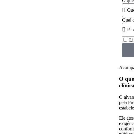
O que
Qual a
Li
Acompan
O que
clínic
O alvar
pela Pr
estabel
Ele ate
exigênci
conform