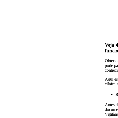
Veja 4
funci
Obter o
pode pa
conheci
Aqui es
clínica 
R
Antes de
documen
Vigilânc