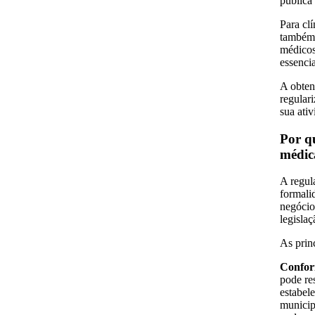
pública 
Para cl
também 
médicos
essencia
A obten
regular
sua ativ
Por qu
médic
A regul
formali
negócio
legislaç
As princ
Confor
pode re
estabel
municip