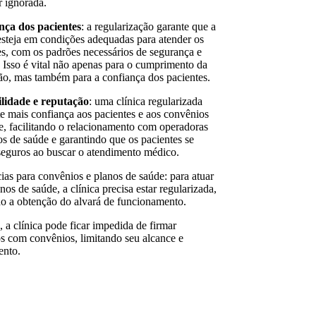
r ignorada.
nça dos pacientes
: a regularização garante que a
 esteja em condições adequadas para atender os
es, com os padrões necessários de segurança e
. Isso é vital não apenas para o cumprimento da
ção, mas também para a confiança dos pacientes.
lidade e reputação
: uma clínica regularizada
te mais confiança aos pacientes e aos convênios
e, facilitando o relacionamento com operadoras
os de saúde e garantindo que os pacientes se
seguros ao buscar o atendimento médico.
ias para convênios e planos de saúde: para atuar
os de saúde, a clínica precisa estar regularizada,
do a obtenção do alvará de funcionamento.
 a clínica pode ficar impedida de firmar
os com convênios, limitando seu alcance e
ento.