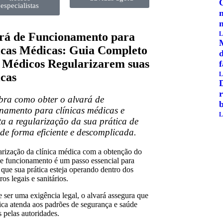
especialistas
rá de Funcionamento para
L
icas Médicas: Guia Completo
 Médicos Regularizarem suas
icas
L
r
bra como obter o alvará de
b
namento para clínicas médicas e
L
a a regularização da sua prática de
de forma eficiente e descomplicada.
arização da clínica médica com a obtenção do
de funcionamento é um passo essencial para
 que sua prática esteja operando dentro dos
os legais e sanitários.
 ser uma exigência legal, o alvará assegura que
nica atenda aos padrões de segurança e saúde
s pelas autoridades.